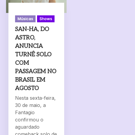
Músicas
Shows
SAN-HA, DO
ASTRO,
ANUNCIA
TURNÊ SOLO
COM
PASSAGEM NO
BRASIL EM
AGOSTO
Nesta sexta-feira,
30 de maio, a
Fantagio
confirmou o
aguardado
comeback solo de