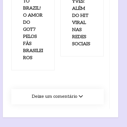
TO
YVES:
BRAZIL!
ALÉM
O AMOR
DO HIT
DO
VIRAL
GOT7
NAS
PELOS
REDES
FÃS
SOCIAIS
BRASILEI
ROS
Deixe um comentário