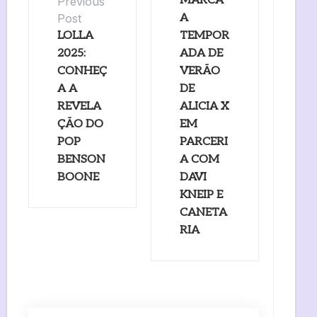
MARCA
Previous
Post
A
LOLLA
TEMPOR
2025:
ADA DE
CONHEÇ
VERÃO
A A
DE
REVELA
ALICIA X
ÇÃO DO
EM
POP
PARCERI
BENSON
A COM
BOONE
DAVI
KNEIP E
CANETA
RIA