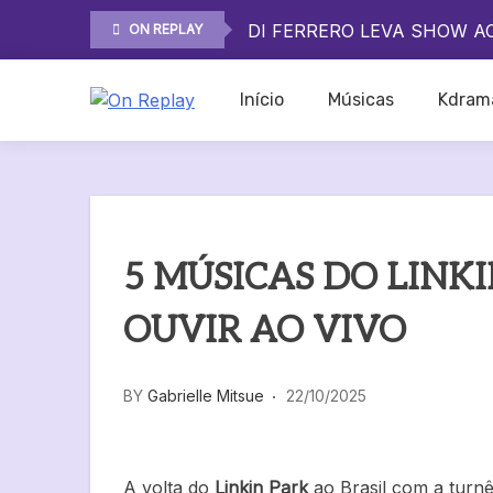
ROCK IN RIO 2026 MOSTR
Skip
DI FERRERO LEVA SHOW A
ON REPLAY
to
O QUE ESPERAR DO SHOW 
content
ROCK IN RIO 2026 MOSTR
Início
Músicas
Kdram
DI FERRERO LEVA SHOW A
On Replay
O QUE ESPERAR DO SHOW 
5 MÚSICAS DO LINK
OUVIR AO VIVO
BY
Gabrielle Mitsue
22/10/2025
A volta do
Linkin Park
ao Brasil com a turn