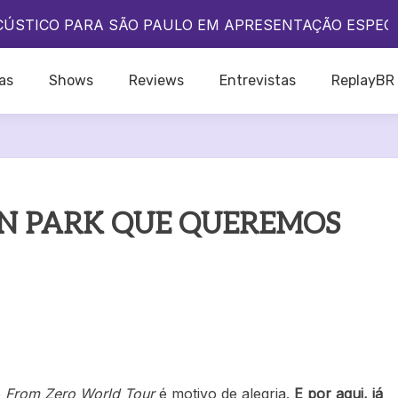
A QUE O POP BRASILEIRO VIVE UM DOS SEUS MELHO
CÚSTICO PARA SÃO PAULO EM APRESENTAÇÃO ESPEC
DO IKON NO BRASIL?
A QUE O POP BRASILEIRO VIVE UM DOS SEUS MELHO
as
Shows
Reviews
Entrevistas
ReplayBR
CÚSTICO PARA SÃO PAULO EM APRESENTAÇÃO ESPEC
DO IKON NO BRASIL?
IN PARK QUE QUEREMOS
ê
From Zero World Tour
é motivo de alegria.
E por aqui, já