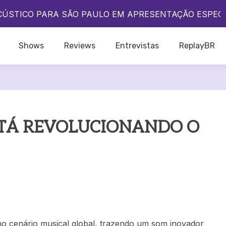
A QUE O POP BRASILEIRO VIVE UM DOS SEUS MELHO
CÚSTICO PARA SÃO PAULO EM APRESENTAÇÃO ESPEC
DO IKON NO BRASIL?
A QUE O POP BRASILEIRO VIVE UM DOS SEUS MELHO
Shows
Reviews
Entrevistas
ReplayBR
CÚSTICO PARA SÃO PAULO EM APRESENTAÇÃO ESPEC
DO IKON NO BRASIL?
STÁ REVOLUCIONANDO O
o cenário musical global, trazendo um som inovador