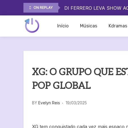
ROCK IN RIO 2026 MOSTR
Skip
DI FERRERO LEVA SHOW A
ON REPLAY
to
O QUE ESPERAR DO SHOW 
content
ROCK IN RIO 2026 MOSTR
Início
Músicas
Kdramas
DI FERRERO LEVA SHOW A
On Replay
O QUE ESPERAR DO SHOW 
XG: O GRUPO QUE E
POP GLOBAL
BY
Evelyn Reis
19/03/2025
XG tem conquistado cada vez mais espaço n