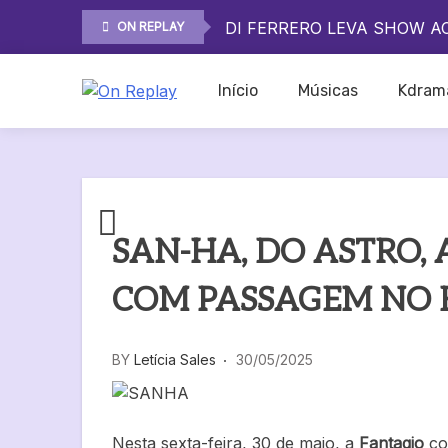
ROCK IN RIO 2026 MOSTR
Skip
DI FERRERO LEVA SHOW A
ON REPLAY
to
O QUE ESPERAR DO SHOW 
content
ROCK IN RIO 2026 MOSTR
Início
Músicas
Kdram
DI FERRERO LEVA SHOW A
On Replay
O QUE ESPERAR DO SHOW 
SAN-HA, DO ASTRO,
COM PASSAGEM NO 
BY
Letícia Sales
30/05/2025
Nesta sexta-feira, 30 de maio, a
Fantagio
co