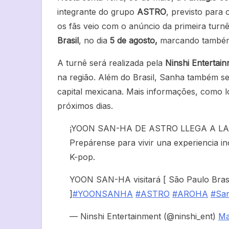
integrante do grupo
ASTRO
, previsto para
os fãs veio com o anúncio da primeira turnê 
Brasil
, no dia
5 de agosto,
marcando também
A turnê será realizada pela
Ninshi Entertai
na região. Além do Brasil, Sanha também s
capital mexicana. Mais informações, como lo
próximos dias.
¡YOON SAN-HA DE ASTRO LLEGA A LA
Prepárense para vivir una experiencia ino
K-pop.
YOON SAN-HA visitará [ São Paulo Bras
]
#YOONSANHA
#ASTRO
#AROHA
#Sa
— Ninshi Entertainment (@ninshi_ent)
Ma