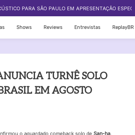
A QUE O POP BRASILEIRO VIVE UM DOS SEUS MELHO
CÚSTICO PARA SÃO PAULO EM APRESENTAÇÃO ESPEC
DO IKON NO BRASIL?
A QUE O POP BRASILEIRO VIVE UM DOS SEUS MELHO
as
Shows
Reviews
Entrevistas
ReplayBR
CÚSTICO PARA SÃO PAULO EM APRESENTAÇÃO ESPEC
DO IKON NO BRASIL?
 ANUNCIA TURNÊ SOLO
BRASIL EM AGOSTO
nfirmou o aguardado comeback solo de
San-ha
,