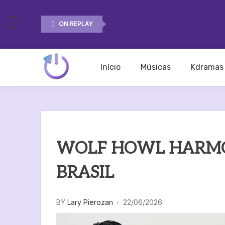
Skip
to
ON REPLAY
content
Início
Músicas
Kdramas
On Replay
WOLF HOWL HARMO
BRASIL
BY
Lary Pierozan
22/06/2026