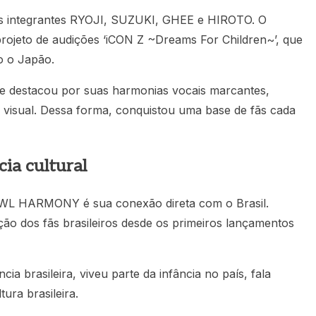
ntegrantes RYOJI, SUZUKI, GHEE e HIROTO. O
rojeto de audições ‘iCON Z ~Dreams For Children~’, que
o o Japão.
se destacou por suas harmonias vocais marcantes,
e visual. Dessa forma, conquistou uma base de fãs cada
cia cultural
OWL HARMONY é sua conexão direta com o Brasil.
ção dos fãs brasileiros desde os primeiros lançamentos
a brasileira, viveu parte da infância no país, fala
ura brasileira.