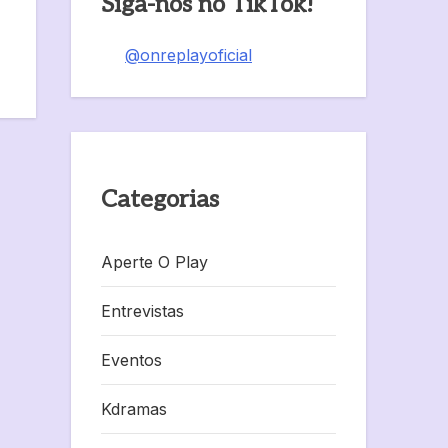
Siga-nos no TikTok!
@onreplayoficial
Categorias
Aperte O Play
Entrevistas
Eventos
Kdramas