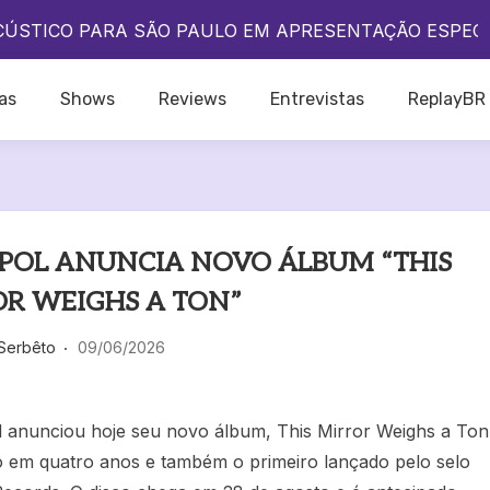
A QUE O POP BRASILEIRO VIVE UM DOS SEUS MELHO
CÚSTICO PARA SÃO PAULO EM APRESENTAÇÃO ESPEC
DO IKON NO BRASIL?
A QUE O POP BRASILEIRO VIVE UM DOS SEUS MELHO
as
Shows
Reviews
Entrevistas
ReplayBR
CÚSTICO PARA SÃO PAULO EM APRESENTAÇÃO ESPEC
DO IKON NO BRASIL?
POL ANUNCIA NOVO ÁLBUM “THIS
R WEIGHS A TON”
 Serbêto
09/06/2026
l anunciou hoje seu novo álbum, This Mirror Weighs a Ton
o em quatro anos e também o primeiro lançado pelo selo