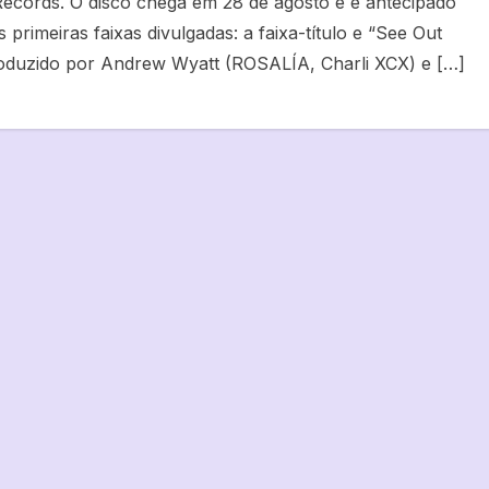
Records. O disco chega em 28 de agosto e é antecipado
 primeiras faixas divulgadas: a faixa-título e “See Out
oduzido por Andrew Wyatt (ROSALÍA, Charli XCX) e […]