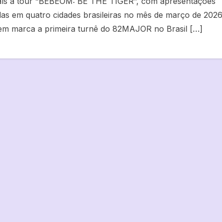
aís a tour “BEBEOM: BE THE TIGER”, com apresentações
as em quatro cidades brasileiras no mês de março de 2026
m marca a primeira turnê do 82MAJOR no Brasil […]