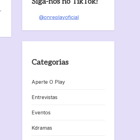
Siga-nos no TikTok!
.
@onreplayoficial
Categorias
Aperte O Play
Entrevistas
Eventos
Kdramas