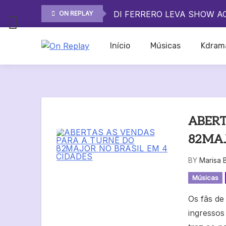
ROCK IN RIO 2026 MOSTR
Skip
DI FERRERO LEVA SHOW A
ON REPLAY
to
O QUE ESPERAR DO SHOW 
content
ROCK IN RIO 2026 MOSTR
Início
Músicas
Kdram
DI FERRERO LEVA SHOW A
On Replay
O QUE ESPERAR DO SHOW 
ABERT
82MAJ
BY
Marisa 
Músicas
Os fãs de
ingressos