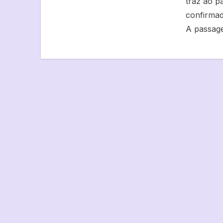
traz ao p
confirmad
A passage