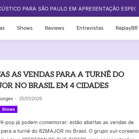
A QUE O POP BRASILEIRO VIVE UM DOS SEUS MELHO
CÚSTICO PARA SÃO PAULO EM APRESENTAÇÃO ESPEC
DO IKON NO BRASIL?
A QUE O POP BRASILEIRO VIVE UM DOS SEUS MELHO
as
Shows
Reviews
Entrevistas
ReplayBR
CÚSTICO PARA SÃO PAULO EM APRESENTAÇÃO ESPEC
DO IKON NO BRASIL?
AS AS VENDAS PARA A TURNÊ DO
OR NO BRASIL EM 4 CIDADES
Borges
25/01/2026
Shows
 K-pop já podem comemorar: estão abertas as vendas de
 para a turnê do 82MAJOR no Brasil. O grupo sul-coreano