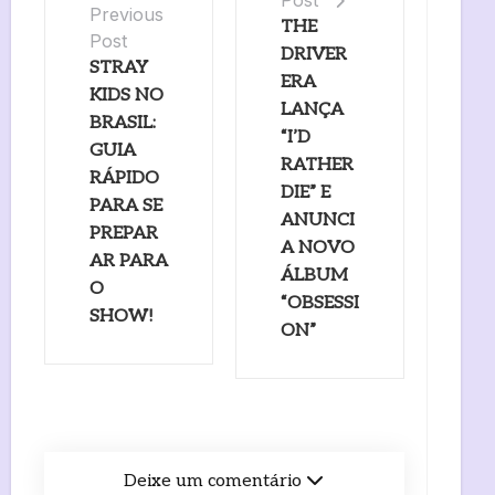
Previous
THE
Post
DRIVER
STRAY
ERA
KIDS NO
LANÇA
BRASIL:
“I’D
GUIA
RATHER
RÁPIDO
DIE” E
PARA SE
ANUNCI
PREPAR
A NOVO
AR PARA
ÁLBUM
O
“OBSESSI
SHOW!
ON”
Deixe um comentário