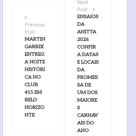
Next
Post
ENSAIOS
DA
Previous
Post
ANITTA
MARTIN
2026:
GARRIX
CONFIR
ENTREG
A DATAS
A NOITE
E LOCAIS
HISTÓRI
DA
CA NO
PROMES
CLUB
SA DE
415 EM
UM DOS
BELO
MAIORE
HORIZO
S
NTE
CARNAV
AIS DO
ANO